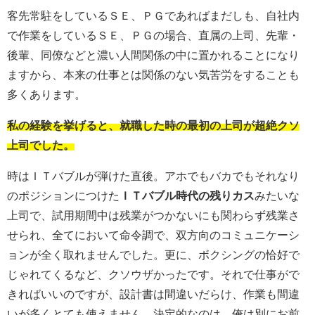
客先常駐をしているＳＥ、ＰＧであればまだしも、自社内
で作業をしているＳＥ、ＰＧの場合、直属の上司、先輩・
後輩、同僚などと濃い人間関係の中に置かれることになり
ますから、本来の仕事とは関係のない気苦労をすることも
多くあります。
私の経験を挙げると、就職した時の最初の上司が超絶クソ
上司でした。
時はＩＴバブルが弾けた直後。アホでもバカでもそれなり
のポジションにつけた
ＩＴバブル時代の残りカス
みたいな
上司で、試用期間中は残業がつかないにも関わらず残業さ
せられ、全てにおいて命令調で、双方向のコミュニケーシ
ョンが全く取れませんでした。更に、ボクシングの恰好で
じゃれてくるなど、クソウザかったです。それで仕事がで
きればいいのですが、設計書は間違いだらけ、作業も間違
いが多くとても使えません。決定的なのは、俺は別にお前