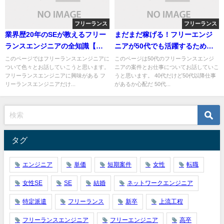
フリーランス
フリーランス
業界歴20年のSEが教えるフリー
まだまだ稼げる！フリーエンジ
ランスエンジニアの全知識【完
ニアが50代でも活躍するための4
全版】
つのコツ
このページではフリーランスエンジニアに
このページは50代のフリーランスエンジ
ついて色々とお話していこうと思います。
ニアの案件とお仕事についてお話していこ
フリーランスエンジニアに興味がある フ
うと思います。 40代だけど50代以降仕事
リーランスエンジニアだけ...
があるか心配だ 50代...
タグ
エンジニア
単価
短期案件
女性
転職
女性SE
SE
結婚
ネットワークエンジニア
特定派遣
フリーランス
新卒
上流工程
フリーランスエンジニア
フリーエンジニア
高卒