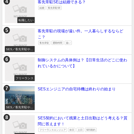
客先常駐SEは結婚できる？
結婚
客先常駐SE
転職したい
客先常駐の現場が遠い件。一人暮らしするならど
こ？
客先常駐
通勤時間
遠い
SES／客先常駐やめ
たい
制御システムの具体例は？【日常生活のどこに使わ
れているかについて】
フリーランス
SESエンジニアの自宅待機は終わりの始まり
SES／客先常駐やめ
たい
SES契約において残業と土日出勤はどう考える？質
問に答えます！
フリーランスエンジニア
休日
土日
SES契約