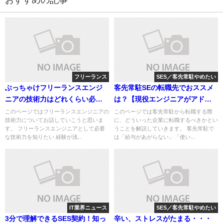
おすすめの記事
フリーランス
SES／客先常駐やめたい
ぶっちゃけフリーランスエンジ
客先常駐SEの転職先でおススメ
ニアの技術力はどれくらい必要
は？【現役エンジニアがアドバ
なのか？
イスします】
このページではフリーランスエンジニアの
このページでは客先常駐から転職する際
技術力についてお話していこうと思いま
に、どういった企業に転職するべきかとい
す。 フリーランスエンジニアとして必要
うことを解説していきます。 客先常駐で
な技術力を知りたい 経験が浅...
は「給与があがらない」「使い...
IT業界ニュース
SES／客先常駐やめたい
3分で理解できるSES契約！知っ
辛い、ストレスがたまる・・・