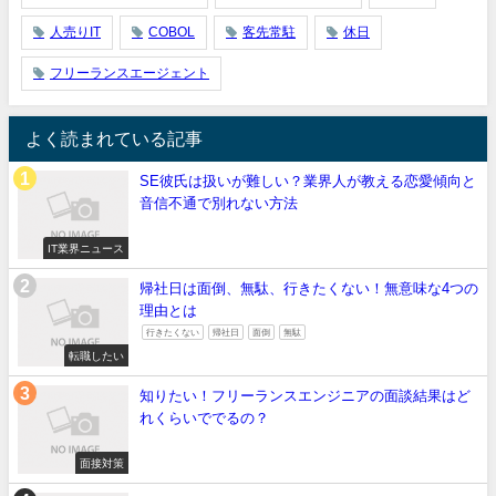
人売りIT
COBOL
客先常駐
休日
フリーランスエージェント
よく読まれている記事
SE彼氏は扱いが難しい？業界人が教える恋愛傾向と
音信不通で別れない方法
IT業界ニュース
帰社日は面倒、無駄、行きたくない！無意味な4つの
理由とは
行きたくない
帰社日
面倒
無駄
転職したい
知りたい！フリーランスエンジニアの面談結果はど
れくらいででるの？
面接対策