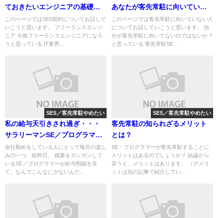
ておきたいエンジニアの基礎知
あなたが客先常駐に向いていな
識
い度チェック
このページではSES契約についてお話して
このページでは客先常駐に向いていない人
いこうと思います。 フリーランスエンジ
についてお話していこうと思います。 自
ニア 今後フリーランスエンジニアになろ
分が客先常駐に向いてないのではないか？
うと思っている IT業界...
と思っている 客先常駐SE...
SES／客先常駐やめたい
SES／客先常駐やめたい
私の給与天引きされ過ぎ・・・
客先常駐の知られざるメリット
サラリーマンSE／プログラマー
とは？
の手取りが少ないのは何故か？
会社勤めをしている人にとって毎月の楽し
SE・プログラマーが客先常駐することに
みの一つ、給料日。 残業をガンガンして
メリットはあるのでしょうか？ 結論から
いるSE／プログラマーが給与明細を見
言うと、メリットはあります。 （デメリ
て、なんでこんなに少ないんだ...
ットは別の記事で紹介してい...