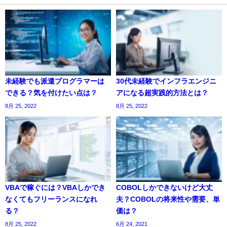
未経験でも派遣プログラマーは
30代未経験でインフラエンジニ
できる？気を付けたい点は？
アになる超実践的方法とは？
8月 25, 2022
8月 25, 2022
VBAで稼ぐには？VBAしかでき
COBOLしかできないけど大丈
なくてもフリーランスになれ
夫？COBOLの将来性や需要、単
る？
価は？
8月 25, 2022
6月 24, 2021