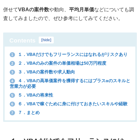
併せて
VBAの案件数
や動向、
平均月単価
などについても調
査してみましたので、ぜひ参考にしてみてください。
Contents
[
hide
]
１．VBAだけでもフリーランスにはなれるがリスクあり
1
２．VBAのみの案件の単価相場は50万円程度
2
３．VBAの案件数や求人動向
3
４．VBAの高単価案件を獲得するにはプラスαのスキルと
4
営業力が必要
５．VBAの将来性
5
６．VBAで稼ぐために身に付けておきたいスキルや経験
6
７．まとめ
7