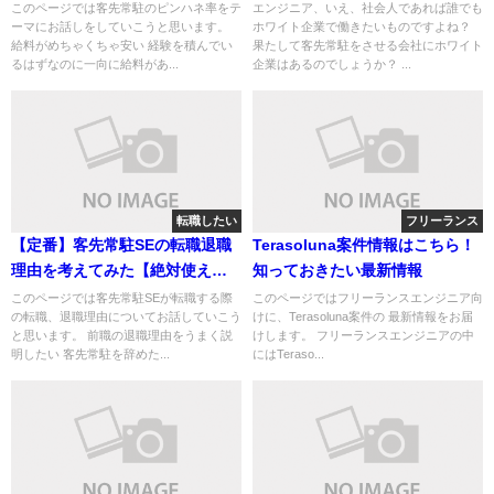
このページでは客先常駐のピンハネ率をテ
エンジニア、いえ、社会人であれば誰でも
ーマにお話しをしていこうと思います。
ホワイト企業で働きたいものですよね？
給料がめちゃくちゃ安い 経験を積んでい
果たして客先常駐をさせる会社にホワイト
るはずなのに一向に給料があ...
企業はあるのでしょうか？ ...
転職したい
フリーランス
【定番】客先常駐SEの転職退職
Terasoluna案件情報はこちら！
理由を考えてみた【絶対使え
知っておきたい最新情報
る】
このページでは客先常駐SEが転職する際
このページではフリーランスエンジニア向
の転職、退職理由についてお話していこう
けに、Terasoluna案件の 最新情報をお届
と思います。 前職の退職理由をうまく説
けします。 フリーランスエンジニアの中
明したい 客先常駐を辞めた...
にはTeraso...