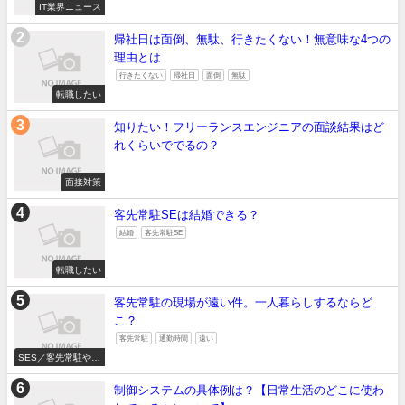
IT業界ニュース
帰社日は面倒、無駄、行きたくない！無意味な4つの
理由とは
行きたくない
帰社日
面倒
無駄
転職したい
知りたい！フリーランスエンジニアの面談結果はど
れくらいででるの？
面接対策
客先常駐SEは結婚できる？
結婚
客先常駐SE
転職したい
客先常駐の現場が遠い件。一人暮らしするならど
こ？
客先常駐
通勤時間
遠い
SES／客先常駐やめ
たい
制御システムの具体例は？【日常生活のどこに使わ