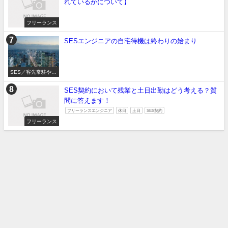
れているかについて】
フリーランス
SESエンジニアの自宅待機は終わりの始まり
SES／客先常駐やめ
たい
SES契約において残業と土日出勤はどう考える？質
問に答えます！
フリーランスエンジニア
休日
土日
SES契約
フリーランス
SES／客先常駐やめたい
フリーランス
転職したい
面接対策
アルバイト
未経験/大学生/20代
地方エンジニア