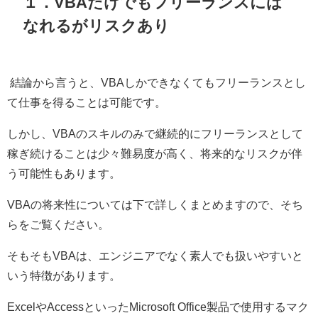
１．
VBA
だけでもフリーランスには
なれるがリスクあり
結論から言うと、
VBA
しかできなくてもフリーランスとし
て仕事を得ることは可能です。
しかし、
VBA
のスキルのみで継続的にフリーランスとして
稼ぎ続けることは少々難易度が高く、将来的なリスクが伴
う可能性もあります。
VBA
の将来性については下で詳しくまとめますので、そち
らをご覧ください。
そもそも
VBA
は、エンジニアでなく素人でも扱いやすいと
いう特徴があります。
Excelや
Access
といった
Microsoft Office
製品で使用するマク