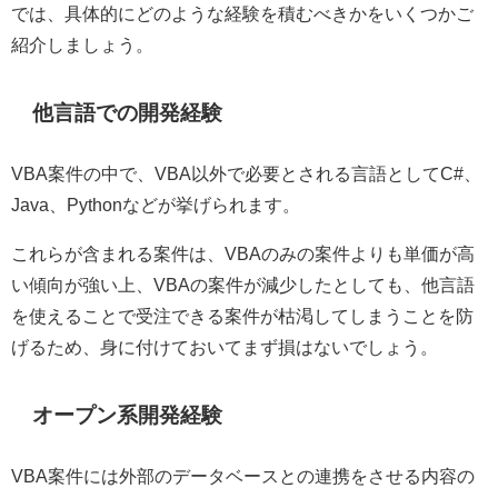
では、具体的にどのような経験を積むべきかをいくつかご
紹介しましょう。
他言語での開発経験
VBA
案件の中で、
VBA
以外で必要とされる言語として
C#
、
Java
、
Python
などが挙げられます。
これらが含まれる案件は、
VBA
のみの案件よりも単価が高
い傾向が強い上、
VBA
の案件が減少したとしても、他言語
を使えることで受注できる案件が枯渇してしまうことを防
げるため、身に付けておいてまず損はないでしょう。
オープン系開発経験
VBA
案件には外部のデータベースとの連携をさせる内容の