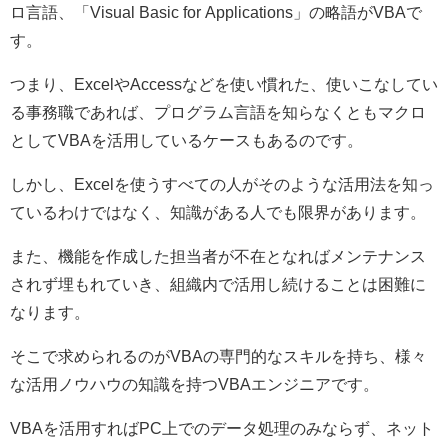
ロ言語、「
Visual Basic for Applications
」の略語が
VBA
で
す。
つまり、
Excel
や
Access
などを使い慣れた、使いこなしてい
る事務職であれば、プログラム言語を知らなくともマクロ
として
VBA
を活用しているケースもあるのです。
しかし、
Excel
を使うすべての人がそのような活用法を知っ
ているわけではなく、知識がある人でも限界があります。
また、機能を作成した担当者が不在となればメンテナンス
されず埋もれていき、組織内で活用し続けることは困難に
なります。
そこで求められるのが
VBA
の専門的なスキルを持ち、様々
な活用ノウハウの知識を持つ
VBA
エンジニアです。
VBA
を活用すれば
PC
上でのデータ処理のみならず、ネット