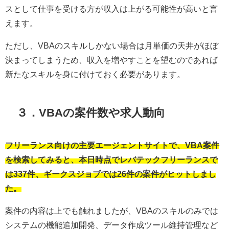
スとして仕事を受ける方が収入は上がる可能性が高いと言
えます。
ただし、
VBA
のスキルしかない場合は月単価の天井がほぼ
決まってしまうため、収入を増やすことを望むのであれば
新たなスキルを身に付けておく必要があります。
３．
VBA
の案件数や求人動向
フリーランス向けの主要エージェントサイトで、
VBA
案件
を検索してみると、本日時点でレバテックフリーランスで
は
337件
、ギークスジョブでは
26件
の案件がヒットしまし
た。
案件の内容は上でも触れましたが、
VBA
のスキルのみでは
システムの機能追加開発、データ作成ツール維持管理など