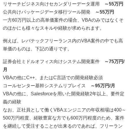
リサーチビジネス向けセカンダリーデータ運用
～55万円
公共向けパッケージデータ移行ツール開発
～55万円
一方
60
万円以上の高単価案件の場合、
VBA
のみではなくそ
のほかにも様々なスキルや経験が求められます。
例えば、レバテックフリーランス内の
VBA
案件の中でも高
単価のものは、下記の通りです。
証券会社ミドルオフィス向けシステム開発案件
～75万円/
月
VBAの他にC++、またはC言語での開発経験必須
コールセンター基幹システムリプレイス
～95万円/月
VBAの他に、Salesforceを用いた開発経験2年以上、要件定
義の経験
なお、正社員として働く
VBA
エンジニアの年収相場は
400
～
500
万円程度、経験豊富な方でも
600
万円程度のため、案件
を継続して受注することが出来るのであれば、フリーラン