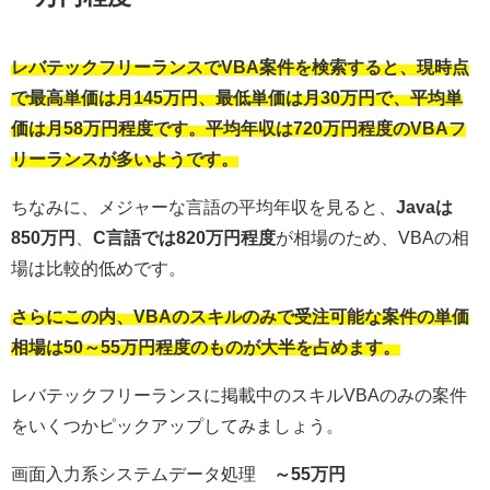
レバテックフリーランスで
VBA
案件を検索すると、現時点
で
最高単価は月145万円
、
最低単価は月30万円
で、
平均単
価は月58万円程度
です。
平均年収は720万円程度
の
VBA
フ
リーランスが多いようです。
ちなみに、メジャーな言語の平均年収を見ると、
Javaは
850万円
、
C言語では820万円程度
が相場のため、
VBA
の相
場は比較的低めです。
さらにこの内、
VBAのスキルのみで受注可能な案件の単価
相場は50～55万円程度
のものが大半を占めます。
レバテックフリーランスに掲載中のスキル
VBA
のみの案件
をいくつかピックアップしてみましょう。
画面入力系システムデータ処理
～55万円