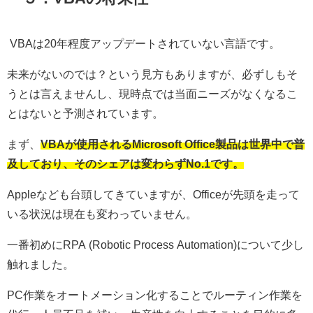
VBA
は
20
年程度アップデートされていない言語です。
未来がないのでは？という見方もありますが、必ずしもそ
うとは言えませんし、現時点では当面ニーズがなくなるこ
とはないと予測されています。
まず、
VBA
が使用される
Microsoft Office
製品は世界中で普
及しており、そのシェアは変わらず
No.1
です。
Apple
なども台頭してきていますが、
Office
が先頭を走って
いる状況は現在も変わっていません。
一番初めに
RPA (Robotic Process Automation)
について少し
触れました。
PC
作業をオートメーション化することでルーティン作業を