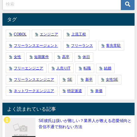
タグ
COBOL
エンジニア
上流工程
フリーランスエージェント
フリーランス
客先常駐
女性
短期案件
高卒
休日
フリーエンジニア
人売りIT
転職
結婚
フリーランスエンジニア
SE
新卒
女性SE
ネットワークエンジニア
特定派遣
単価
よく読まれている記事
SE彼氏は扱いが難しい？業界人が教える恋愛傾向と
音信不通で別れない方法