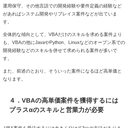
運用保守、その他言語での開発経験や要件定義の経験など
があればシステム開発やリプレイス案件などが出ていま
す。
全体的な傾向として、
VBA
だけのスキルを求める案件より
も、
VBA
の他に
Java
や
Python
、
Linux
などのオープン系での
開発経験などのスキルを併せて求められる案件が多いで
す。
また、前述のとおり、そういった案件になるほど高単価と
なります。
４．
VBA
の高単価案件を獲得するには
プラスαのスキルと営業力が必要