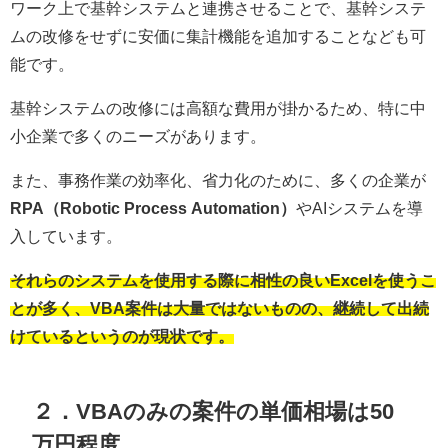
ワーク上で基幹システムと連携させることで、基幹システ
ムの改修をせずに安価に集計機能を追加することなども可
能です。
基幹システムの改修には高額な費用が掛かるため、特に中
小企業で多くのニーズがあります。
また、事務作業の効率化、省力化のために、多くの企業が
RPA（Robotic Process Automation）
や
AI
システムを導
入しています。
それらのシステムを使用する際に相性の良い
Excel
を使うこ
とが多く、
VBA
案件は大量ではないものの、継続して出続
けているというのが現状です。
２．
VBA
のみの案件の単価相場は
50
万円程度