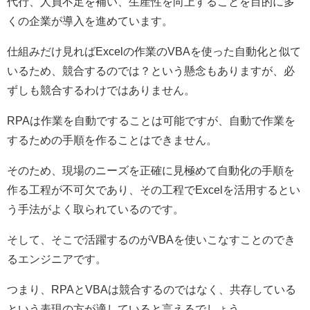
代行、人員不足を補い、生産性を向上することを目的に多
くの企業が導入を進めています。
仕組みだけ見れば
Excel
の作業の
VBA
を使った自動化と似て
いるため、競合するのでは？という懸念もありますが、必
ずしも競合するわけではありません。
RPA
は作業を自動ですることは可能ですが、自動で作業を
するための手順を作ることはできません。
そのため、現場のニーズを正確に見極めて自動化の手順を
作る工程が不可欠であり、その工程で
Excel
を活用するとい
う手法がよく取られているのです。
そして、そこで活躍するのが
VBA
を使いこなすことのでき
るエンジニアです。
つまり、
RPA
と
VBA
は競合するのではなく、共存している
という表現の方が適していると言えるでしょう。