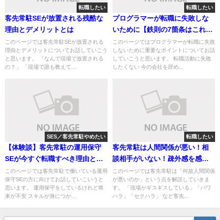
転職したい
転職したい
客先常駐SEが放置される残酷な
プログラマーが転職に失敗しな
理由とデメリットとは
いために【鉄則の7箇条はこれ
だ】
このページでは客先常駐SEが放置される
このページではプログラマーが転職に失敗
理由とデメリットについてお話していこう
しないために重要なポイントについてお話
と思います。 「なんで現場で放置される
していこうと思います。 転職活動に失敗
の？」 「現場で誰も教えて...
したくない 今の会社を辞め...
SES／客先常駐やめたい
転職したい
【体験談】客先常駐の運用保守
客先常駐は人間関係が悪い！相
SEが今すぐ転職すべき理由と対
談相手がいない！疎外感を感じ
策
るSEへ
このページでは客先常駐で働いている運用
このページでは客先常駐は「何故人間関係
保守SEの方に向けてお話していこいうと
が悪いのか」という点を解説していきま
思います。 運用保守をしているけれど将
す。 「現場がギスギスしている」「パワ
来が不安 スキルが身につか...
ハラ」「セクハラ」 など客先...