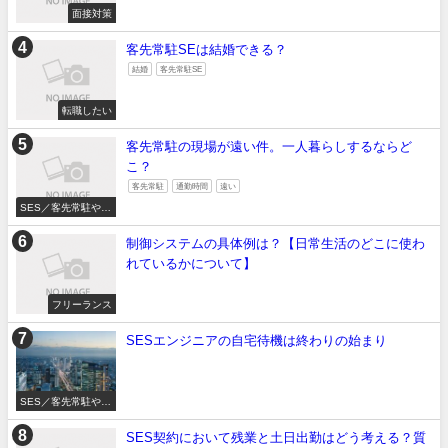
面接対策
客先常駐SEは結婚できる？
結婚
客先常駐SE
転職したい
客先常駐の現場が遠い件。一人暮らしするならど
こ？
客先常駐
通勤時間
遠い
SES／客先常駐やめ
たい
制御システムの具体例は？【日常生活のどこに使わ
れているかについて】
フリーランス
SESエンジニアの自宅待機は終わりの始まり
SES／客先常駐やめ
たい
SES契約において残業と土日出勤はどう考える？質