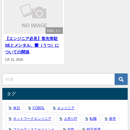
転職したい
【エンジニア必見】客先常駐
SEとメンタル、鬱（うつ）に
ついての関係
1月 21, 2018
タグ
休日
COBOL
エンジニア
ネットワークエンジニア
人売りIT
転職
新卒
フリーランスエージェント
女性
特定派遣