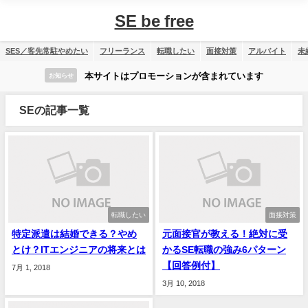
SE be free
SES／客先常駐やめたい
フリーランス
転職したい
面接対策
アルバイト
未
本サイトはプロモーションが含まれています
お知らせ
SEの記事一覧
転職したい
面接対策
特定派遣は結婚できる？やめ
元面接官が教える！絶対に受
とけ？ITエンジニアの将来とは
かるSE転職の強み6パターン
【回答例付】
7月 1, 2018
3月 10, 2018