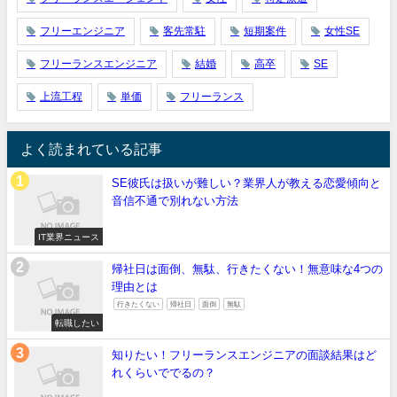
フリーエンジニア
客先常駐
短期案件
女性SE
フリーランスエンジニア
結婚
高卒
SE
上流工程
単価
フリーランス
よく読まれている記事
SE彼氏は扱いが難しい？業界人が教える恋愛傾向と
音信不通で別れない方法
IT業界ニュース
帰社日は面倒、無駄、行きたくない！無意味な4つの
理由とは
行きたくない
帰社日
面倒
無駄
転職したい
知りたい！フリーランスエンジニアの面談結果はど
れくらいででるの？