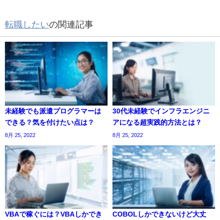
転職したい
の関連記事
未経験でも派遣プログラマーは
30代未経験でインフラエンジニ
できる？気を付けたい点は？
アになる超実践的方法とは？
8月 25, 2022
8月 25, 2022
VBAで稼ぐには？VBAしかでき
COBOLしかできないけど大丈