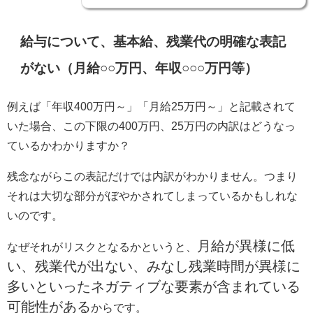
給与について、基本給、残業代の明確な表記
がない（月給
○○
万円、年収
○○○
万円等）
例えば「年収
400
万円～」「月給
25
万円～」と記載されて
いた場合、この下限の
400
万円、
25
万円の内訳はどうなっ
ているかわかりますか？
残念ながらこの表記だけでは内訳がわかりません。つまり
それは大切な部分がぼやかされてしまっているかもしれな
いのです。
月給が異様に低
なぜそれがリスクとなるかというと、
い、残業代が出ない、みなし残業時間が異様に
多いといったネガティブな要素が含まれている
可能性がある
からです。