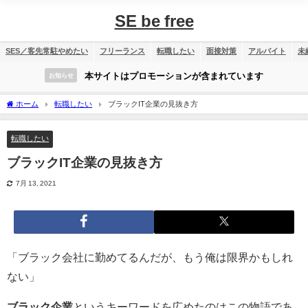
SE be free
SES／客先常駐やめたい
フリーランス
転職したい
面接対策
アルバイト
未
本サイトはプロモーションが含まれています
お知らせ
ホーム
転職したい
ブラックIT企業の見抜き方
転職したい
ブラックIT企業の見抜き方
7月 13, 2021
「ブラック会社に勤めてるんだが、もう俺は限界かもしれ
ない」
ブラック企業
というキーワードを広めたのはこの物語であ