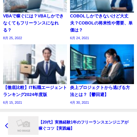
VBAで稼ぐには？VBAしかでき
COBOLしかできないけど大丈
なくてもフリーランスになれ
夫？COBOLの将来性や需要、単
る？
価は？
8月 25, 2022
6月 24, 2021
【徹底比較】IT転職エージェント
炎上プロジェクトから逃げる方
ランキング2024年度版
法とは？【鬱回避】
6月 15, 2021
4月 30, 2021
【20代】実務経験1年のフリーランスエンジニアが
稼ぐコツ【実践編】