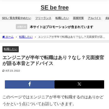
SE be free
SES／客先常駐やめたい
フリーランス
転職したい
面接対策
アルバイト
未
本サイトはプロモーションが含まれています
お知らせ
ホーム
転職したい
エンジニアが半年で転職はあり？なし？元面接官が語る
本音とアドバイス
転職したい
エンジニアが半年で転職はあり？なし？元面接官
が語る本音とアドバイス
8月 23, 2022
このページではエンジニアが半年で転職するのはありかど
うかという点についてお話していきます。