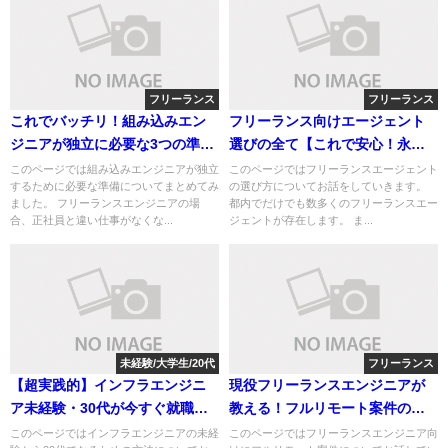
フリーランス
フリーランス
これでバッチリ！組み込みエン
フリーランス向けエージェント
ジニアが独立に必要な3つの準備
選びの全て【これで安心！永久
とは
保存版】
このページでは組み込みエンジニアが独立
このページではフリーランスエージェント
するために必要な準備についてまとめてみ
の選び方についてお話をしていきます。
ました。 フリーランスエンジニアの場
都内でだけでも数多くのフリーランスエー
合、正社員と違い仕事がなくな...
ジェントが存在します。 ま...
未経験/大学生/20代
フリーランス
【超実践的】インフラエンジニ
現役フリーランスエンジニアが
ア未経験・30代が今すぐ就職す
教える！フルリモート案件の獲
る方法
得方法
このページではインフラエンジニアの未経
このページではフリーランスエンジニア向