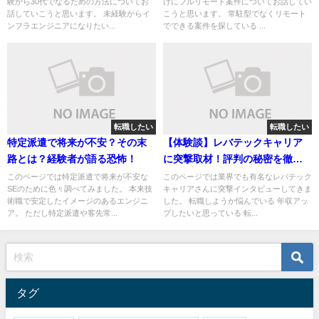
験から30代でなるための方法についてお
けにフルリモート案件についてお話してい
話していこうと思います。 未経験からイ
こうと思います。 常駐型でなくリモート
ンフラエンジニアになりたい...
でできる案件を探している ...
転職したい
転職したい
特定派遣で将来が不安？その末
【体験談】レバテックキャリア
路とは？経験者が語る恐怖！
に突撃取材！評判の秘密を徹底
調査！
このページでは特定派遣で将来が不安な
このページでは業界でも有名なレバテック
SEのために色々調べてみました。 本来技
キャリアさんに突撃インタビューしてきま
術職で安定したイメージのあるエンジニ
した。 転職しようか悩んでいる 年収アッ
ア。 ただし特定派遣や客先常...
プしたいと思っている 転...
タグ