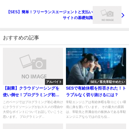
【SES】簡単！フリーランスエージェントと支払い
サイトの基礎知識
おすすめの記事
アルバイト
SES／客先常駐やめたい
【副業】クラウドソーシングを
SESで有給休暇を拒否された！ト
使い倒せ！プログラミング初心
ラブルなく切り抜けるには？
者編
このページではプログラミング初心者向け
常駐エンジニアは有給休暇を取りにくい環
にクラウドソーシングがおススメの理由や
境に身を置いています。 その最大の原因
大切なポイントについてお話していこうと
は、常駐先と所属会社の板挟みである常駐
思います。 プログラミング...
エンジニアならではの立ち位...