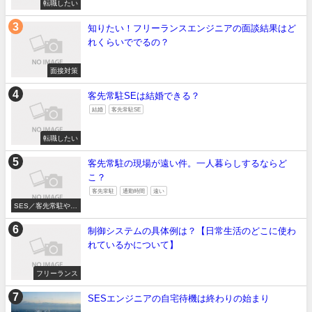
転職したい
知りたい！フリーランスエンジニアの面談結果はど
れくらいででるの？
面接対策
客先常駐SEは結婚できる？
結婚
客先常駐SE
転職したい
客先常駐の現場が遠い件。一人暮らしするならど
こ？
客先常駐
通勤時間
遠い
SES／客先常駐やめ
たい
制御システムの具体例は？【日常生活のどこに使わ
れているかについて】
フリーランス
SESエンジニアの自宅待機は終わりの始まり