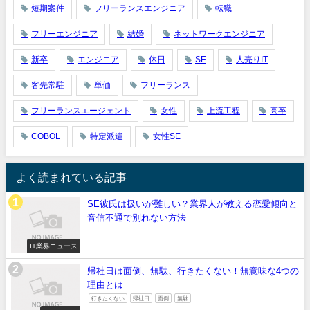
短期案件
フリーランスエンジニア
転職
フリーエンジニア
結婚
ネットワークエンジニア
新卒
エンジニア
休日
SE
人売りIT
客先常駐
単価
フリーランス
フリーランスエージェント
女性
上流工程
高卒
COBOL
特定派遣
女性SE
よく読まれている記事
SE彼氏は扱いが難しい？業界人が教える恋愛傾向と
音信不通で別れない方法
IT業界ニュース
帰社日は面倒、無駄、行きたくない！無意味な4つの
理由とは
行きたくない
帰社日
面倒
無駄