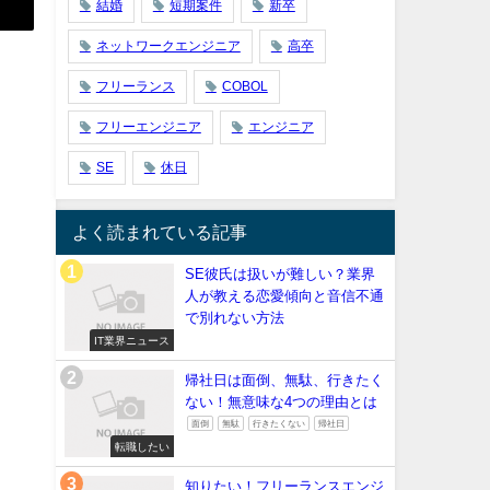
結婚
短期案件
新卒
ネットワークエンジニア
高卒
フリーランス
COBOL
フリーエンジニア
エンジニア
SE
休日
よく読まれている記事
SE彼氏は扱いが難しい？業界
人が教える恋愛傾向と音信不通
で別れない方法
IT業界ニュース
帰社日は面倒、無駄、行きたく
ない！無意味な4つの理由とは
面倒
無駄
行きたくない
帰社日
転職したい
知りたい！フリーランスエンジ