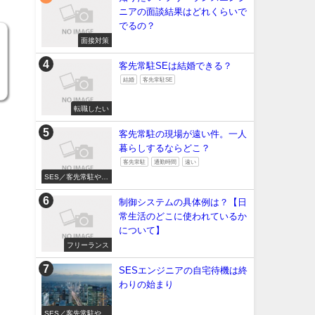
ニアの面談結果はどれくらいで
でるの？
面接対策
客先常駐SEは結婚できる？
結婚
客先常駐SE
転職したい
客先常駐の現場が遠い件。一人
暮らしするならどこ？
客先常駐
通勤時間
遠い
SES／客先常駐やめ
たい
制御システムの具体例は？【日
常生活のどこに使われているか
について】
フリーランス
SESエンジニアの自宅待機は終
わりの始まり
SES／客先常駐やめ