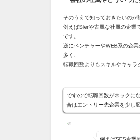
そのうえで知っておきたいのが
例えばSIerや古風な社風の企
です。
逆にベンチャーやWEB系の企
多く、
転職回数よりもスキルやキャラ
ですので
転職回数がネックに
合はエントリー先企業を少し
例えば
SES企