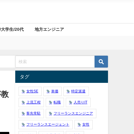
/大学生/20代
地方エンジニア
タグ
女性SE
単価
特定派遣
が教
上流工程
転職
人売りIT
客先常駐
フリーランスエンジニア
フリーランスエージェント
女性