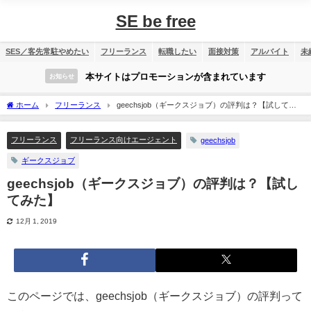
SE be free
SES／客先常駐やめたい
フリーランス
転職したい
面接対策
アルバイト
未
本サイトはプロモーションが含まれています
お知らせ
ホーム
フリーランス
geechsjob（ギークスジョブ）の評判は？【試してみ
た】
フリーランス
フリーランス向けエージェント
geechsjob
ギークスジョブ
geechsjob（ギークスジョブ）の評判は？【試し
てみた】
12月 1, 2019
このページでは、geechsjob（ギークスジョブ）の評判って