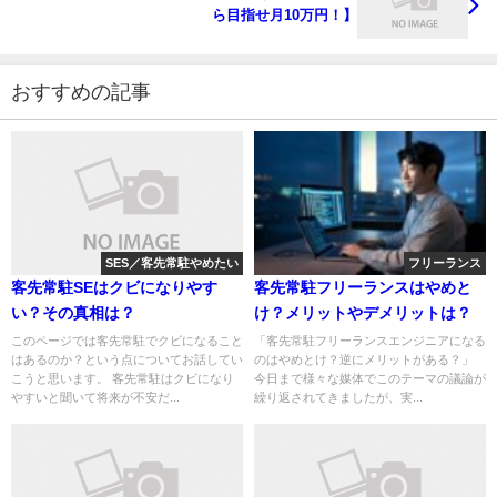
ら目指せ月10万円！】
おすすめの記事
SES／客先常駐やめたい
フリーランス
客先常駐SEはクビになりやす
客先常駐フリーランスはやめと
い？その真相は？
け？メリットやデメリットは？
このページでは客先常駐でクビになること
「客先常駐フリーランスエンジニアになる
はあるのか？という点についてお話してい
のはやめとけ？逆にメリットがある？」
こうと思います。 客先常駐はクビになり
今日まで様々な媒体でこのテーマの議論が
やすいと聞いて将来が不安だ...
繰り返されてきましたが、実...