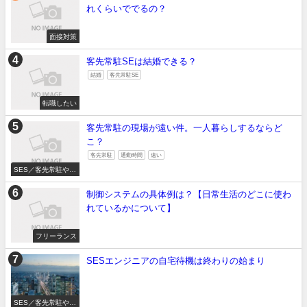
れくらいででるの？
面接対策
客先常駐SEは結婚できる？
結婚
客先常駐SE
転職したい
客先常駐の現場が遠い件。一人暮らしするならど
こ？
客先常駐
通勤時間
遠い
SES／客先常駐やめ
たい
制御システムの具体例は？【日常生活のどこに使わ
れているかについて】
フリーランス
SESエンジニアの自宅待機は終わりの始まり
SES／客先常駐やめ