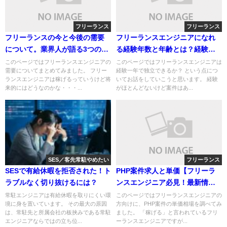
フリーランス
フリーランス
フリーランスの今と今後の需要
フリーランスエンジニアになれ
について。業界人が語る3つのポ
る経験年数と年齢とは？経験一
イント
年OK？
このページではフリーランスエンジニアの
このページではフリーランスエンジニアは
需要についてまとめてみました。 フリー
経験一年で独立できるか？ という点につ
ランスエンジニアは稼げるっていうけど将
いてお話をしていこうと思います。 経験
来的にはどうなのかな・・・...
がほとんどないけど案件はあ...
SES／客先常駐やめたい
フリーランス
SESで有給休暇を拒否された！ト
PHP案件求人と単価【フリーラ
ラブルなく切り抜けるには？
ンスエンジニア必見！最新情
報】
常駐エンジニアは有給休暇を取りにくい環
このページではフリーランスエンジニアの
境に身を置いています。 その最大の原因
方向けに、PHP案件の単価相場を調べてみ
は、常駐先と所属会社の板挟みである常駐
ました。 「稼げる」と言われているフリ
エンジニアならではの立ち位...
ーランスエンジニアですが...