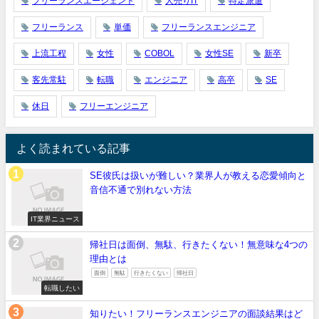
フリーランスエージェント
人売りIT
特定派遣
フリーランス
単価
フリーランスエンジニア
上流工程
女性
COBOL
女性SE
新卒
客先常駐
転職
エンジニア
高卒
SE
休日
フリーエンジニア
よく読まれている記事
SE彼氏は扱いが難しい？業界人が教える恋愛傾向と
音信不通で別れない方法
IT業界ニュース
帰社日は面倒、無駄、行きたくない！無意味な4つの
理由とは
面倒
無駄
行きたくない
帰社日
転職したい
知りたい！フリーランスエンジニアの面談結果はど