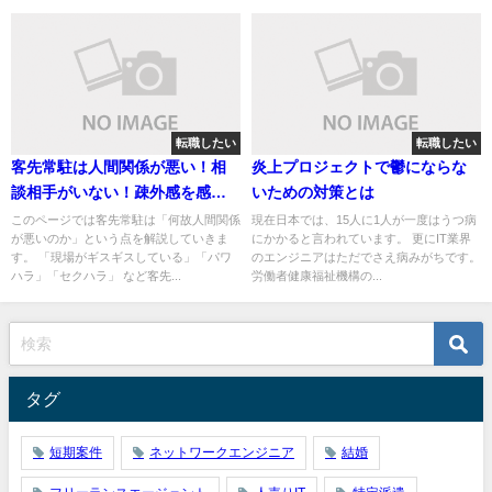
転職したい
転職したい
客先常駐は人間関係が悪い！相
炎上プロジェクトで鬱にならな
談相手がいない！疎外感を感じ
いための対策とは
るSEへ
このページでは客先常駐は「何故人間関係
現在日本では、15人に1人が一度はうつ病
が悪いのか」という点を解説していきま
にかかると言われています。 更にIT業界
す。 「現場がギスギスしている」「パワ
のエンジニアはただでさえ病みがちです。
ハラ」「セクハラ」 など客先...
労働者健康福祉機構の...
タグ
短期案件
ネットワークエンジニア
結婚