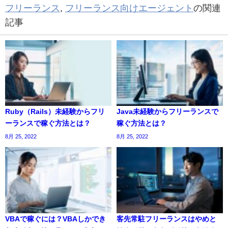
フリーランス
,
フリーランス向けエージェント
の関連
記事
Ruby（Rails）未経験からフリ
Java未経験からフリーランスで
ーランスで稼ぐ方法とは？
稼ぐ方法とは？
8月 25, 2022
8月 25, 2022
VBAで稼ぐには？VBAしかでき
客先常駐フリーランスはやめと