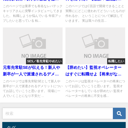
調査！
します】
このページでは業界でも有名なレバテック
このページではC言語で開発できることと
キャリアさんに突撃インタビューしてきま
実際ににどこに使われてどういったものが
した。 転職しようか悩んでいる 年収アッ
作れるか、 ということについて解説して
プしたいと思っている 転...
いきます。 実は我々の生活...
SES／客先常駐やめたい
転職したい
元客先常駐SEが伝える！新人や
【辞めたい】監視オペレーター
新卒が一人で派遣されるデメリ
はすぐに転職せよ【将来がない
ット5つ
ぞ！】
このページでは客先常駐SEとして新人や
このページは監視オペレーターの将来につ
新卒が一人で派遣されるデメリットについ
いてお話していこうと思います。 監視オ
てお話していこうと思います。 現場に一
ペレーターをしているが辞めたい 監視オ
人でいくことになり不安だ ...
ペレーターの将来に不安を感...
タグ