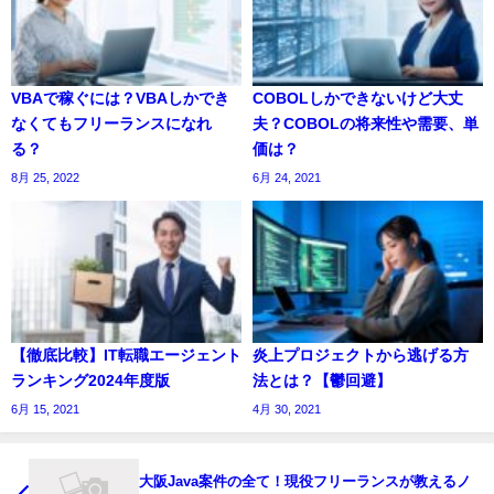
VBAで稼ぐには？VBAしかでき
COBOLしかできないけど大丈
なくてもフリーランスになれ
夫？COBOLの将来性や需要、単
る？
価は？
8月 25, 2022
6月 24, 2021
【徹底比較】IT転職エージェント
炎上プロジェクトから逃げる方
ランキング2024年度版
法とは？【鬱回避】
6月 15, 2021
4月 30, 2021
大阪Java案件の全て！現役フリーランスが教えるノ