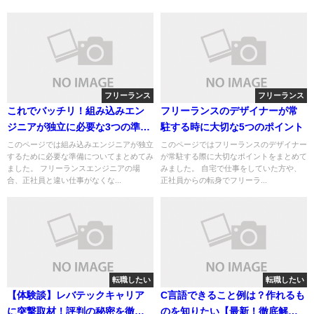
フリーランス
フリーランス
これでバッチリ！組み込みエン
フリーランスのデザイナーが常
ジニアが独立に必要な3つの準備
駐する時に大切な5つのポイント
とは
このページでは組み込みエンジニアが独立
このページではフリーランスのデザイナー
するために必要な準備についてまとめてみ
が常駐する際に大切なポイントをまとめて
ました。 フリーランスエンジニアの場
みました。 自宅で仕事をしていた方や、
合、正社員と違い仕事がなくな...
正社員からの転身でフリーラ...
転職したい
転職したい
【体験談】レバテックキャリア
C言語できること例は？作れるも
に突撃取材！評判の秘密を徹底
のを知りたい【最新！徹底解説