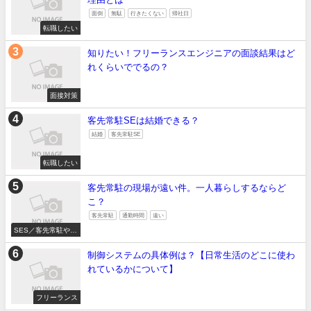
面倒
無駄
行きたくない
帰社日
転職したい
知りたい！フリーランスエンジニアの面談結果はど
れくらいででるの？
面接対策
客先常駐SEは結婚できる？
結婚
客先常駐SE
転職したい
客先常駐の現場が遠い件。一人暮らしするならど
こ？
客先常駐
通勤時間
遠い
SES／客先常駐やめ
たい
制御システムの具体例は？【日常生活のどこに使わ
れているかについて】
フリーランス