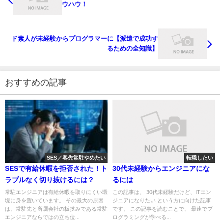
ウハウ！
ド素人が未経験からプログラマーに【派遣で成功す
るための全知識】
おすすめの記事
SES／客先常駐やめたい
転職したい
SESで有給休暇を拒否された！ト
30代未経験からエンジニアにな
ラブルなく切り抜けるには？
るには
常駐エンジニアは有給休暇を取りにくい環
この記事は、 30代未経験だけど、ITエン
境に身を置いています。 その最大の原因
ジニアになりたい という方に向けた記事
は、常駐先と所属会社の板挟みである常駐
です。 この記事を読むことで、 最速でプ
エンジニアならではの立ち位...
ログラミングが学べる...