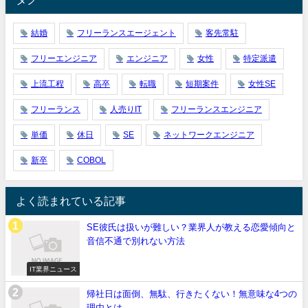
結婚
フリーランスエージェント
客先常駐
フリーエンジニア
エンジニア
女性
特定派遣
上流工程
高卒
転職
短期案件
女性SE
フリーランス
人売りIT
フリーランスエンジニア
単価
休日
SE
ネットワークエンジニア
新卒
COBOL
よく読まれている記事
SE彼氏は扱いが難しい？業界人が教える恋愛傾向と
音信不通で別れない方法
IT業界ニュース
帰社日は面倒、無駄、行きたくない！無意味な4つの
理由とは