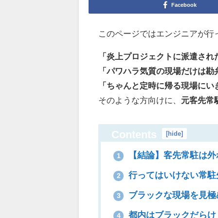
Facebook
このページではエンジニアが行
「炎上プロジェクトに派遣され
「パワハラ気質の現場だけは勘
「ちゃんと定時に帰る現場にい
そのような方向けに、
元客先常
Contents
[
hide
]
【結論】客先常駐は外
1
行ってはいけない常駐
2
ブラックな現場を見極
3
都内はブラックだらけ
4