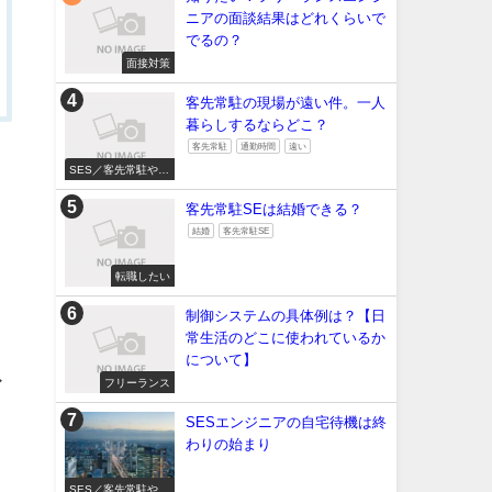
ニアの面談結果はどれくらいで
でるの？
面接対策
客先常駐の現場が遠い件。一人
暮らしするならどこ？
客先常駐
通勤時間
遠い
SES／客先常駐やめ
たい
客先常駐SEは結婚できる？
結婚
客先常駐SE
転職したい
制御システムの具体例は？【日
常生活のどこに使われているか
について】
ア
フリーランス
SESエンジニアの自宅待機は終
わりの始まり
SES／客先常駐やめ