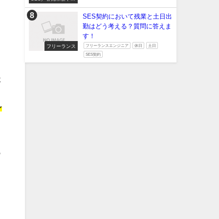
たい
SES契約において残業と土日出
勤はどう考える？質問に答えま
す！
フリーランス
フリーランスエンジニア
休日
土日
SES契約
た
ン
あ