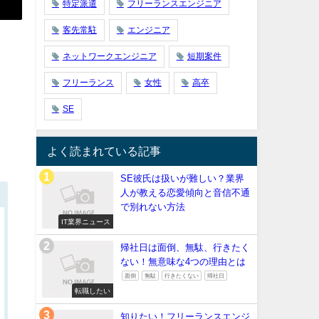
特定派遣
フリーランスエンジニア
客先常駐
エンジニア
。
ネットワークエンジニア
短期案件
フリーランス
女性
高卒
SE
よく読まれている記事
SE彼氏は扱いが難しい？業界
人が教える恋愛傾向と音信不通
で別れない方法
IT業界ニュース
帰社日は面倒、無駄、行きたく
ない！無意味な4つの理由とは
面倒
無駄
行きたくない
帰社日
転職したい
知りたい！フリーランスエンジ