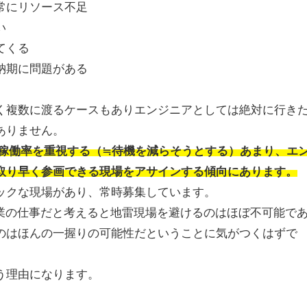
常にリソース不足
い
てくる
納期に問題がある
く複数に渡るケースもあり
エンジニアとしては絶対に行き
ありません。
E稼働率を重視する（≒待機を減らそうとする）
あまり、エ
取り早く参画できる現場をアサインする傾向にあります。
ックな現場があり、常時募集しています。
業の仕事だと考えると
地雷現場を避けるのはほぼ不可能で
のはほんの一握りの可能性
だということに気がつくはずで
う理由になります。