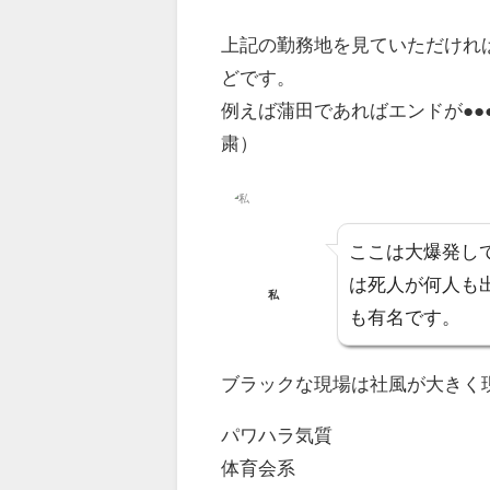
上記の勤務地を見ていただければ
どです。
例えば蒲田であればエンドが●●●
粛）
ここは大爆発し
は死人が何人も
私
も有名です。
ブラックな現場は社風が大きく
パワハラ気質
体育会系