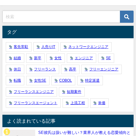
タグ
客先常駐
人売りIT
ネットワークエンジニア
結婚
新卒
女性
エンジニア
SE
休日
フリーランス
高卒
フリーエンジニア
転職
女性SE
COBOL
特定派遣
フリーランスエンジニア
短期案件
フリーランスエージェント
上流工程
単価
よく読まれている記事
SE彼氏は扱いが難しい？業界人が教える恋愛傾向と