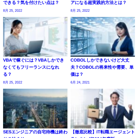
できる？気を付けたい点は？
アになる超実践的方法とは？
8月 25, 2022
8月 25, 2022
VBAで稼ぐには？VBAしかでき
COBOLしかできないけど大丈
なくてもフリーランスになれ
夫？COBOLの将来性や需要、単
る？
価は？
8月 25, 2022
6月 24, 2021
SESエンジニアの自宅待機は終わ
【徹底比較】IT転職エージェント