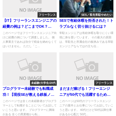
フリーランス
SES／客先常駐やめたい
【IT】フリーランスエンジニアの
SESで有給休暇を拒否された！ト
経費の例は？どこまでOK？
ラブルなく切り抜けるには？
【SE】
このページではフリーランスエンジニア向
常駐エンジニアは有給休暇を取りにくい環
けに経費の例について調査しました。 個
境に身を置いています。 その最大の原因
人事業主であれば自分で税金を納めなくて
は、常駐先と所属会社の板挟みである常駐
はいけません。 ただし「こ...
エンジニアならではの立ち位...
未経験/大学生/20代
フリーランス
プログラマー未経験でも転職成
まだまだ稼げる！フリーエンジ
功！【現役SEが教える鉄板ノウ
ニアが50代でも活躍するための4
ハウ】
つのコツ
このページでは全くの未経験者がプログラ
このページは50代のフリーランスエンジ
マーとして転職することについてお話して
ニアの案件とお仕事についてお話していこ
いこうと思います。 プログラマーに興味
うと思います。 40代だけど50代以降仕事
がある 全くの異業種から転...
があるか心配だ 50代...