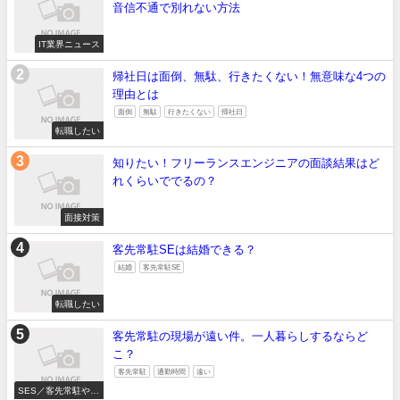
音信不通で別れない方法
IT業界ニュース
帰社日は面倒、無駄、行きたくない！無意味な4つの
理由とは
面倒
無駄
行きたくない
帰社日
転職したい
知りたい！フリーランスエンジニアの面談結果はど
れくらいででるの？
面接対策
客先常駐SEは結婚できる？
結婚
客先常駐SE
転職したい
客先常駐の現場が遠い件。一人暮らしするならど
こ？
客先常駐
通勤時間
遠い
SES／客先常駐やめ