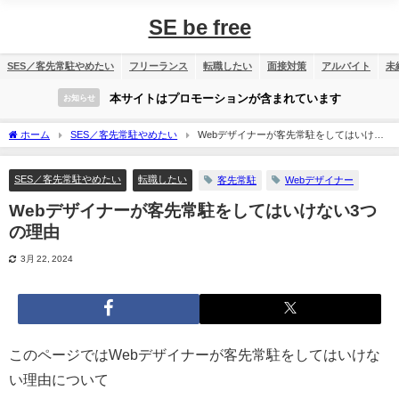
SE be free
SES／客先常駐やめたい
フリーランス
転職したい
面接対策
アルバイト
未
本サイトはプロモーションが含まれています
お知らせ
ホーム
SES／客先常駐やめたい
Webデザイナーが客先常駐をしてはいけな
い3つの理由
SES／客先常駐やめたい
転職したい
客先常駐
Webデザイナー
Webデザイナーが客先常駐をしてはいけない3つ
の理由
3月 22, 2024
このページではWebデザイナーが客先常駐をしてはいけな
い理由について