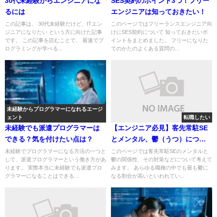
30代未経験からエンジニアにな
SES契約のポイント3つ！フリー
るには
エンジニアは知っておきたい！
この記事は、 30代未経験だけど、ITエン
このページではフリーランスエンジニア向
ジニアになりたい という方に向けた記事
けにSES契約について 知っておきたいポ
です。 この記事を読むことで、 最速でプ
イントをまとめました。 フリーになりた
ログラミングが学べる...
てのかたのよくある質問の...
未経験からプログラマーになれるエージ
ェント
転職したい
未経験でも派遣プログラマーは
【エンジニア必見】客先常駐SE
できる？気を付けたい点は？
とメンタル、鬱（うつ）につい
ての関係
未経験でプログラマーになる方法の一つと
このページでは客先常駐SEのメンタルと
して、派遣プログラマーという働き方があ
鬱の関係性、その対策などについて考えて
ります。 実際本当に未経験でも派遣プロ
みます。 あらゆる職種の中でも最も鬱に
グラマーになることはできる...
なる割合が高いといわれてい...