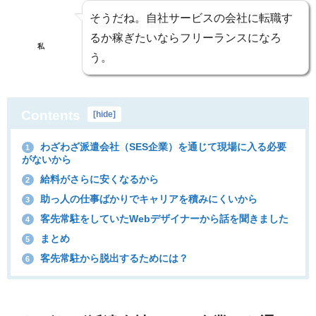
そうだね。自社サービスの会社に転職す
るか稼ぎたいならフリーランスになろ
私
う。
Contents
[
hide
]
わざわざ派遣会社（SES企業）を通じて現場に入る必要
1
がないから
給料がさらに安くなるから
2
助っ人の仕事ばかりでキャリアを積みにくいから
3
客先常駐をしていたWebデザイナーから話を聞きました
4
まとめ
5
客先常駐から脱出するためには？
6