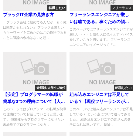
転職したい
フリーランス
ブラックIT企業の見抜き方
フリーランスエンジニアが厳し
いは嘘である。稼ぐための傾向
「ブラック会社に勤めてるんだが、もう俺
は限界かもしれない」 ブラック企業とい
と対策
このページではフリーランスエンジニアが
うキーワードを広めたのはこの物語である
厳しい・・・と悩む人に色々とアドバイス
ことに議論の余地はないと思...
をしていこうと思います。 フリーランス
エンジニアのイメージって「...
未経験/大学生/20代
転職したい
【安定】プログラマーの転職が
組み込みエンジニアは不足して
簡単な3つの理由について【人
いる？【現役フリーランスが教
気】
える現状】
このページではプログラマーの転職が簡単
このページでは組み込みエンジニアは不足
な理由についてお話していこうと思いま
している？ という点について迫ってみま
す。 他業種からプログラマーになりたい
した。 組み込みエンジニアの皆さんの参
未経験でプログラマーになろ...
考になれば幸いです。 結論...