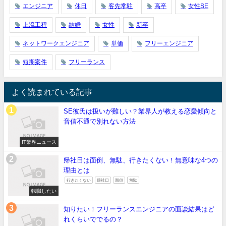
エンジニア
休日
客先常駐
高卒
女性SE
上流工程
結婚
女性
新卒
ネットワークエンジニア
単価
フリーエンジニア
短期案件
フリーランス
よく読まれている記事
SE彼氏は扱いが難しい？業界人が教える恋愛傾向と
音信不通で別れない方法
IT業界ニュース
帰社日は面倒、無駄、行きたくない！無意味な4つの
理由とは
行きたくない
帰社日
面倒
無駄
転職したい
知りたい！フリーランスエンジニアの面談結果はど
れくらいででるの？