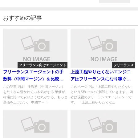
おすすめの記事
フリーランス向けエージェント
フリーランス
フリーランスエージェントの手
上流工程やりたくないエンジニ
数料（中間マージン）を比較す
アはフリーランスになり稼ぐべ
る
し！
この記事では、 手数料（中間マージン）
このページでは「上流工程やりたくない」
をたくさん引かれている気がする 単価が
というSEについて解説していきます。 著
相場に比べて安いような気がする。もっと
者は現役のフリーランスエージェントで
単価を上げたい。 中間マー...
す。 「上流工程やりたくな...