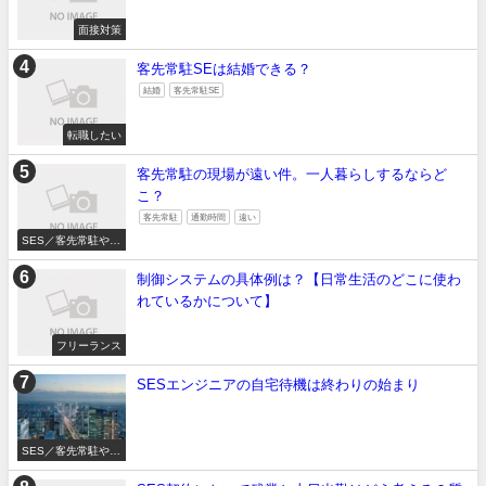
面接対策
客先常駐SEは結婚できる？
結婚
客先常駐SE
転職したい
客先常駐の現場が遠い件。一人暮らしするならど
こ？
客先常駐
通勤時間
遠い
SES／客先常駐やめ
たい
制御システムの具体例は？【日常生活のどこに使わ
れているかについて】
フリーランス
SESエンジニアの自宅待機は終わりの始まり
SES／客先常駐やめ
たい