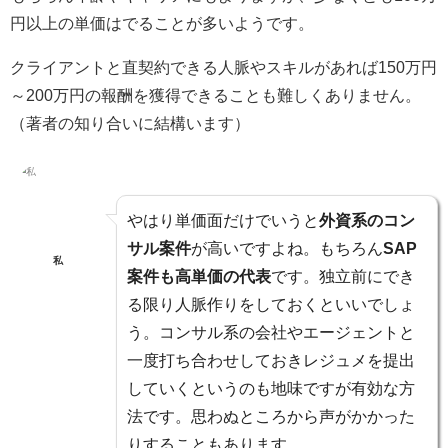
円以上の単価はでることが多いようです。
クライアントと直契約できる人脈やスキルがあれば
150万円
～200万円
の報酬を獲得できることも難しくありません。
（著者の知り合いに結構います）
やはり単価面だけでいうと
外資系のコン
サル案件
が高いですよね。もちろん
SAP
私
案件も高単価の代表
です。独立前にでき
る限り人脈作りをしておくといいでしょ
う。
コンサル系の会社やエージェントと
一度打ち合わせ
しておき
レジュメを提出
していく
というのも地味ですが有効な方
法です。思わぬところから声がかかった
りすることもあります。