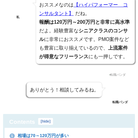
おススメなのは
【ハイパフォーマー コ
ンサルタント】
だね。
私
報酬は120万円～200万円と非常に高水準
だよ。経験豊富な
シニアクラスのコンサ
ル
に非常におススメです。PMO案件など
も豊富に取り揃えているので、
上流案件
が得意なフリーランス
にも一押しです。
ありがとう！相談してみるね。
転職パンダ
Contents
[
hide
]
相場は70～120万円が多い
1