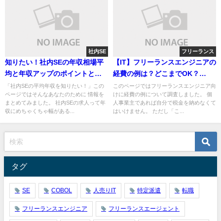
社内SE
フリーランス
知りたい！社内SEの年収相場平
【IT】フリーランスエンジニアの
均と年収アップのポイントと
経費の例は？どこまでOK？
は？
【SE】
「社内SEの平均年収を知りたい！」この
このページではフリーランスエンジニア向
ページではそんなあなたのために 情報を
けに経費の例について調査しました。 個
まとめてみました。 社内SEの求人って年
人事業主であれば自分で税金を納めなくて
収にめちゃくちゃ幅がある...
はいけません。 ただし「こ...
タグ
SE
COBOL
人売りIT
特定派遣
転職
フリーランスエンジニア
フリーランスエージェント