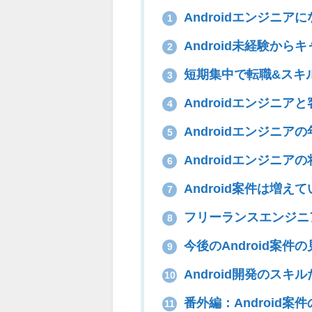
Androidエンジニ
1
Android未経験か
2
短期集中で転職&スキ
3
Androidエンジニア
4
Androidエンジニア
5
Androidエンジニア
6
Android案件は増
7
フリーランスエンジニア
8
今後のAndroid案件
9
Android開発のス
10
番外編：Android案
11