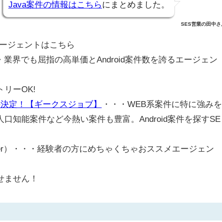
Java案件の情報はこちら
にまとめました。
SES営業の田中さ
メエージェントはこちら
・業界でも屈指の高単価とAndroid案件数を誇るエージェン
リーOK!
件決定！【ギークスジョブ】
・・・WEB系案件に特に強み
知能案件など今熱い案件も豊富。Android案件を探すSE
former）・・・経験者の方にめちゃくちゃおススメエージェン
せません！