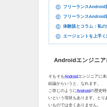
フリーランスAndro
12
フリーランスAndro
13
体験談とコラム：私の知
14
エージェントを上手く
15
Androidエンジ
そもそも
Android
エンジニアに未
結論からいうと、なれます。
ご存じのように
Android
の歴史時
いという現状もあります。とり
いものでは全くありません。