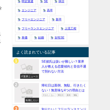
特定派遣
SE
休日
を
エンジニア
高卒
フリーエンジニア
新卒
フリーランスエンジニア
上流工程
思
単価
結婚
女性SE
思
よく読まれている記事
SE彼氏は扱いが難しい？業界
人が教える恋愛傾向と音信不通
で別れない方法
IT業界ニュース
帰社日は面倒、無駄、行きたく
ない！無意味な4つの理由とは
行きたくない
帰社日
面倒
無駄
転職したい
知りたい！フリーランスエンジ