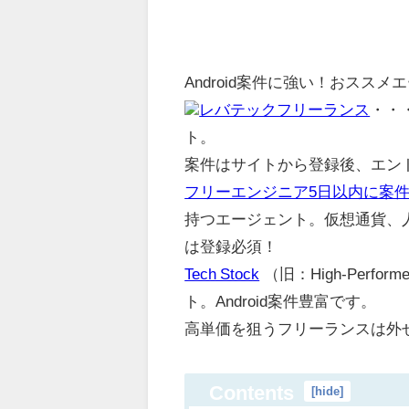
Android案件に強い！おスス
レバテックフリーランス
・・
ト。
案件はサイトから登録後、エント
フリーエンジニア5日以内に案
持つエージェント。仮想通貨、人口
は登録必須！
Tech Stock
（旧：High-Per
ト。Android案件豊富です。
高単価を狙うフリーランスは外
Contents
[
hide
]