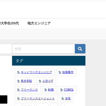
/大学生/20代
地方エンジニア
タグ
ネットワークエンジニア
短期案件
客先常駐
人売りIT
フリーランス
転職
COBOL
フリーランスエージェント
女性