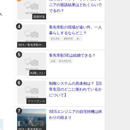
ニアの面談結果はどれくらいで
でるの？
ん
面接対策
客先常駐の現場が遠い件。一人
暮らしするならどこ？
客先常駐
通勤時間
遠い
SES／客先常駐やめ
たい
客先常駐SEは結婚できる？
を
結婚
客先常駐SE
転職したい
制御システムの具体例は？【日
常生活のどこに使われているか
について】
フリーランス
SESエンジニアの自宅待機は終
わりの始まり
SES／客先常駐やめ