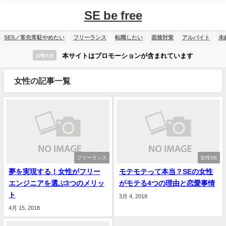
SE be free
SES／客先常駐やめたい
フリーランス
転職したい
面接対策
アルバイト
未
本サイトはプロモーションが含まれています
お知らせ
女性の記事一覧
フリーランス
女性SE
夢を実現する！女性がフリー
モテモテって本当？SEの女性
エンジニアを選ぶ3つのメリッ
がモテる4つの理由と恋愛事情
ト
3月 4, 2018
4月 15, 2018