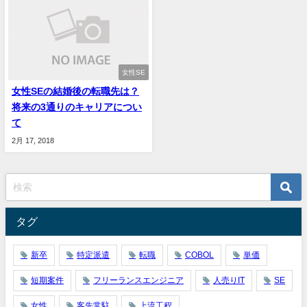
女性SE
女性SEの結婚後の転職先は？
将来の3通りのキャリアについ
て
2月 17, 2018
タグ
新卒
特定派遣
転職
COBOL
単価
短期案件
フリーランスエンジニア
人売りIT
SE
女性
客先常駐
上流工程