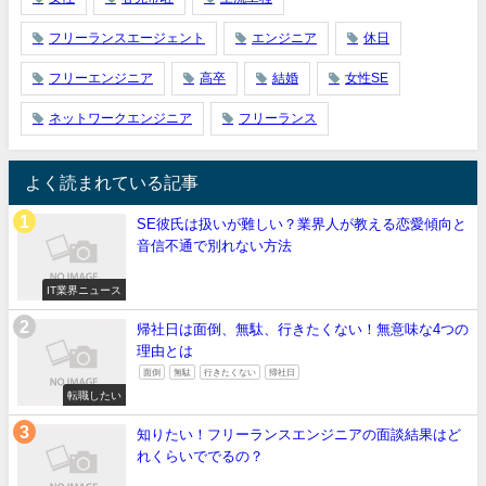
フリーランスエージェント
エンジニア
休日
フリーエンジニア
高卒
結婚
女性SE
ネットワークエンジニア
フリーランス
よく読まれている記事
SE彼氏は扱いが難しい？業界人が教える恋愛傾向と
音信不通で別れない方法
IT業界ニュース
帰社日は面倒、無駄、行きたくない！無意味な4つの
理由とは
面倒
無駄
行きたくない
帰社日
転職したい
知りたい！フリーランスエンジニアの面談結果はど
れくらいででるの？