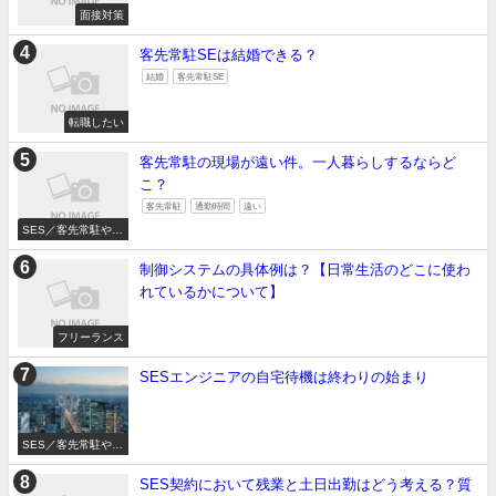
面接対策
客先常駐SEは結婚できる？
結婚
客先常駐SE
転職したい
客先常駐の現場が遠い件。一人暮らしするならど
こ？
客先常駐
通勤時間
遠い
SES／客先常駐やめ
たい
制御システムの具体例は？【日常生活のどこに使わ
れているかについて】
フリーランス
SESエンジニアの自宅待機は終わりの始まり
SES／客先常駐やめ
たい
SES契約において残業と土日出勤はどう考える？質