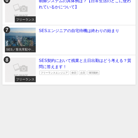
制御システムの具体例は？【日常生活のどこに使わ
れているかについて】
フリーランス
SESエンジニアの自宅待機は終わりの始まり
SES／客先常駐やめ
たい
SES契約において残業と土日出勤はどう考える？質
問に答えます！
フリーランスエンジニア
休日
土日
SES契約
フリーランス
SES／客先常駐やめたい
フリーランス
転職したい
面接対策
アルバイト
未経験/大学生/20代
地方エンジニア