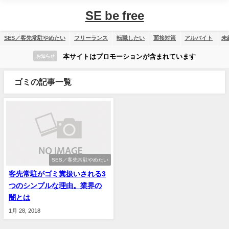
SE be free
SES／客先常駐やめたい
フリーランス
転職したい
面接対策
アルバイト
未
本サイトはプロモーションが含まれています
お知らせ
ゴミの記事一覧
SES／客先常駐やめたい
客先常駐がゴミ糞扱いされる3
つのシンプルな理由。業界の
闇とは
1月 28, 2018