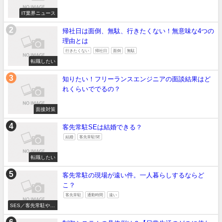
IT業界ニュース
帰社日は面倒、無駄、行きたくない！無意味な4つの
理由とは
行きたくない
帰社日
面倒
無駄
転職したい
知りたい！フリーランスエンジニアの面談結果はど
れくらいででるの？
面接対策
客先常駐SEは結婚できる？
結婚
客先常駐SE
転職したい
客先常駐の現場が遠い件。一人暮らしするならど
こ？
客先常駐
通勤時間
遠い
SES／客先常駐やめ
たい