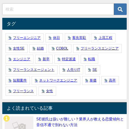
タグ
フリーエンジニア
休日
客先常駐
上流工程
女性SE
結婚
COBOL
フリーランスエンジニア
エンジニア
新卒
特定派遣
転職
フリーランスエージェント
人売りIT
SE
短期案件
ネットワークエンジニア
単価
高卒
フリーランス
女性
よく読まれている記事
SE彼氏は扱いが難しい？業界人が教える恋愛傾向と
音信不通で別れない方法